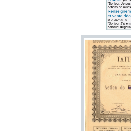
"Bonjour, Je po
actions de milles
Renseigneme
et vente dèo
le 20/02/2018
"Bonjour J'ai e
porteur,Obligation