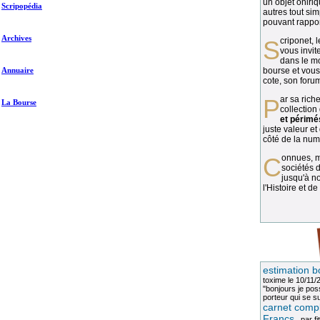
un objet oniriq
Scripopédia
autres tout si
pouvant rapport
Archives
Scriponet, 
vous invit
dans le mo
Annuaire
bourse et vous
cote, son forum
Par sa richesse et sa diversité, la
La Bourse
collection
et périmé
juste valeur et
côté de la numi
Connues, méconnues, ou inconnues, les
sociétés d
jusqu'à no
l'Histoire et de
estimation b
toxime
le 10/11/
"bonjours je pos
porteur qui se sui
carnet compl
Francs
, par
fi