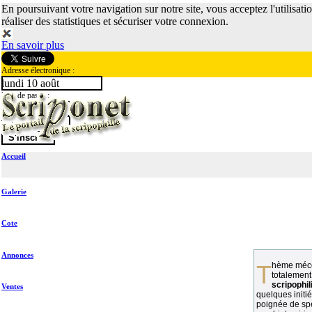
En poursuivant votre navigation sur notre site, vous acceptez l'utilisati
réaliser des statistiques et sécuriser votre connexion.
En savoir plus
Adresse électronique :
lundi 10 août
Mot de passe :
Accueil
Galerie
Cote
Annonces
Thème méconnu des collectionneurs et
totalement
scripophil
Ventes
quelques initié
poignée de spé