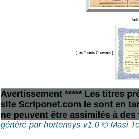
Acti
[Les Tennis Couverts ]
Avertissement ***** Les titres p
site Scriponet.com le sont en tan
ne peuvent être assimilés à des 
généré par hortensys v1.0 © Masi T