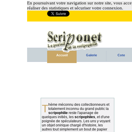
En poursuivant votre navigation sur notre site, vous accep
réaliser des statistiques et sécuriser votre connexion.
Accueil
Galerie
Cote
Thème méconnu des collectionneurs et
totalement inconnu du grand public la
scripophilie
reste l'apanage de
quelques initiés, les
scripophiles
, et d'une
poignée de spéculateurs. Les uns y voyant
un objet onirique chargé d'histoire, les
autres tout simplement un bout de papier