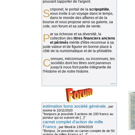
pouvant rapporter de l'argent.
Scriponet, le portail de la
scripophilie
,
vous invite à un voyage dans le temps,
dans le monde des affaires et de la
bourse et vous propose ainsi sa galerie, sa
cote, son forum et sa salle de vente.
Par sa richesse et sa diversité, la
collection des
titres financiers anciens
et périmés
mérite d'être reconnue à sa
juste valeur et de figurer en bonne place à
côté de la numismatique et de la philatélie.
Connues, méconnues, ou inconnues, les
sociétés dont les titres sont parvenus
jusqu'à nous font partie intégrante de
l'Histoire et de notre histoire.
......
estimation bons société générale
, par
toxime
le 10/11/2020
"bonjours je possède 3 actions de 100 francs au
porteur qui se suivent de [...]"
carnet complet d'action de mille
Francs
, par
fitinoli
le 13/04/2019
"Bonjour, Je possède un carnet complet de de 50
actions de milles Francs a [...]"