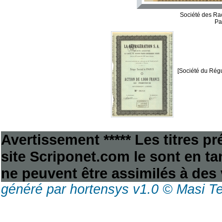
Société des Ra
Pa
[Société du Rég
Avertissement ***** Les titres p
site Scriponet.com le sont en tan
ne peuvent être assimilés à des 
généré par hortensys v1.0 © Masi T