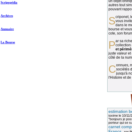
un objet oniriq
Scripopédia
autres tout si
pouvant rapport
Archives
Scriponet, 
vous invit
dans le mo
Annuaire
bourse et vous
cote, son forum
Par sa richesse et sa diversité, la
La Bourse
collection
et périmé
juste valeur et
côté de la numi
Connues, méconnues, ou inconnues, les
sociétés d
jusqu'à no
l'Histoire et de
estimation b
toxime
le 10/11/
"bonjours je pos
porteur qui se sui
carnet compl
Francs
, par
fi