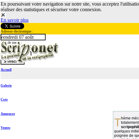
En poursuivant votre navigation sur notre site, vous acceptez l'utilisati
réaliser des statistiques et sécuriser votre connexion.
En savoir plus
Adresse électronique :
vendredi 07 août
Mot de passe :
Accueil
Galerie
Cote
Annonces
Thème méconnu des collectionneurs et
totalement
scripophil
Ventes
quelques initié
poignée de spé