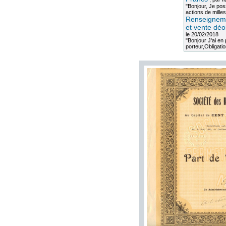
"Bonjour, Je po
actions de milles
Renseigneme
et vente dèo
le 20/02/2018
"Bonjour J'ai e
porteur,Obligation