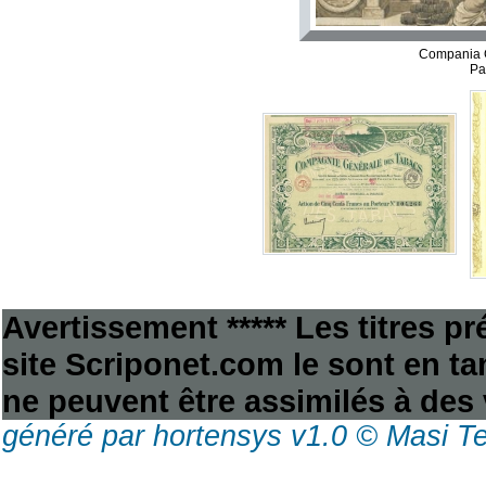
Compania G
Pa
Avertissement ***** Les titres p
site Scriponet.com le sont en tan
ne peuvent être assimilés à des 
généré par hortensys v1.0 © Masi T