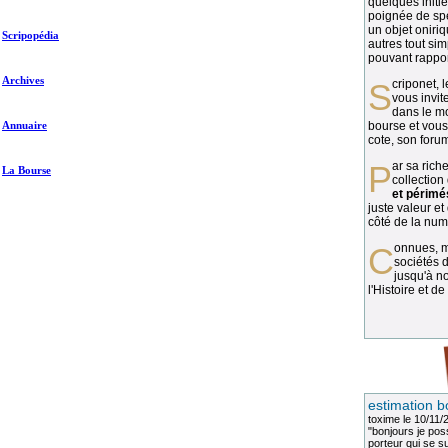
quelques initié
poignée de spé
un objet oniriq
Scripopédia
autres tout si
pouvant rapport
Archives
Scriponet, 
vous invit
dans le mo
Annuaire
bourse et vous
cote, son forum
Par sa richesse et sa diversité, la
La Bourse
collection
et périmé
juste valeur et
côté de la numi
Connues, méconnues, ou inconnues, les
sociétés d
jusqu'à no
l'Histoire et de
estimation b
toxime
le 10/11/
"bonjours je pos
porteur qui se sui