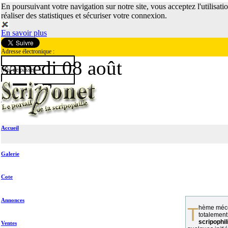
En poursuivant votre navigation sur notre site, vous acceptez l'utilisati
réaliser des statistiques et sécuriser votre connexion.
En savoir plus
Adresse électronique :
samedi 08 août
Mot de passe :
Accueil
Galerie
Cote
Annonces
Thème méconnu des collectionneurs et
totalement
scripophil
Ventes