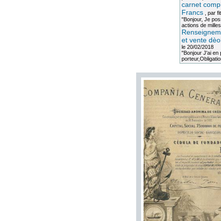
carnet compl
Francs
, par
fi
"Bonjour, Je po
actions de milles
Renseigneme
et vente dèo
le 20/02/2018
"Bonjour J'ai e
porteur,Obligation