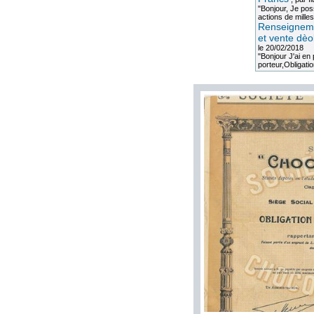
"Bonjour, Je po
actions de milles
Renseigneme
et vente dèo
le 20/02/2018
"Bonjour J'ai e
porteur,Obligation