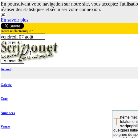
En poursuivant votre navigation sur notre site, vous acceptez l'utilisati
réaliser des statistiques et sécuriser votre connexion.
En savoir plus
Adresse électronique :
vendredi 07 août
Mot de passe :
Accueil
Galerie
Cote
Annonces
Thème méconnu des collectionneurs et
totalement
scripophil
Ventes
quelques initié
poignée de spé