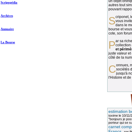
un objet oniriq
Scripopédia
autres tout si
pouvant rapport
Archives
Scriponet, 
vous invit
dans le mo
Annuaire
bourse et vous
cote, son forum
Par sa richesse et sa diversité, la
La Bourse
collection
et périmé
juste valeur et
côté de la numi
Connues, méconnues, ou inconnues, les
sociétés d
jusqu'à no
l'Histoire et de
estimation b
toxime
le 10/11/
"bonjours je pos
porteur qui se sui
carnet compl
Francs
, par
fi