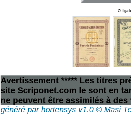
Obligat
Avertissement ***** Les titres p
site Scriponet.com le sont en tan
ne peuvent être assimilés à des 
généré par hortensys v1.0 © Masi T