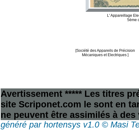
L' Appareillage Ele
5ème d
[Société des Appareils de Précision
Mécaniques et Electriques ]
Avertissement ***** Les titres p
site Scriponet.com le sont en tan
ne peuvent être assimilés à des 
généré par hortensys v1.0 © Masi T