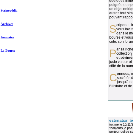
quelques initié
poignée de spé
un objet oniriq
Scripopédia
autres tout si
pouvant rapport
Archives
Scriponet, 
vous invit
dans le mo
Annuaire
bourse et vous
cote, son forum
Par sa richesse et sa diversité, la
La Bourse
collection
et périmé
juste valeur et
côté de la numi
Connues, méconnues, ou inconnues, les
sociétés d
jusqu'à no
l'Histoire et de
estimation b
toxime
le 10/11/
"bonjours je pos
porteur qui se sui