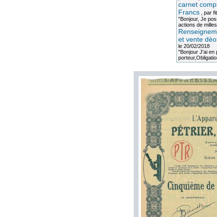
carnet compl
Francs
, par
fi
"Bonjour, Je po
actions de milles
Renseigneme
et vente dèo
le 20/02/2018
"Bonjour J'ai e
porteur,Obligation