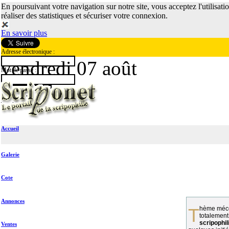
En poursuivant votre navigation sur notre site, vous acceptez l'utilisati
réaliser des statistiques et sécuriser votre connexion.
En savoir plus
Adresse électronique :
vendredi 07 août
Mot de passe :
Accueil
Galerie
Cote
Annonces
Thème méconnu des collectionneurs et
totalement
scripophil
Ventes