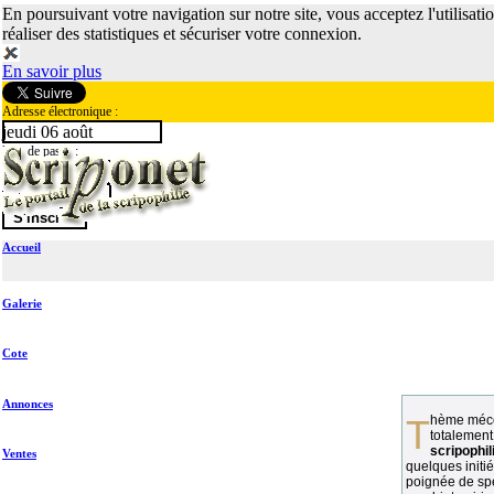
En poursuivant votre navigation sur notre site, vous acceptez l'utilisati
réaliser des statistiques et sécuriser votre connexion.
En savoir plus
Adresse électronique :
jeudi 06 août
Mot de passe :
Accueil
Galerie
Cote
Annonces
Thème méconnu des collectionneurs et
totalement
scripophil
Ventes
quelques initié
poignée de spé