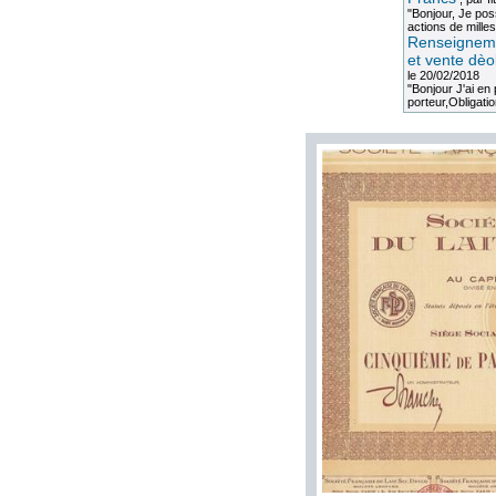
"Bonjour, Je po
actions de milles
Renseigneme
et vente dèo
le 20/02/2018
"Bonjour J'ai e
porteur,Obligation