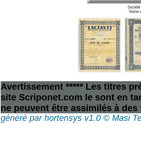
Société
5ème d
Avertissement ***** Les titres p
site Scriponet.com le sont en tan
ne peuvent être assimilés à des 
généré par hortensys v1.0 © Masi T