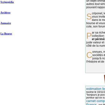
un objet oniriq
Scripopédia
autres tout si
pouvant rapport
Archives
Scriponet, 
vous invit
dans le mo
Annuaire
bourse et vous
cote, son forum
Par sa richesse et sa diversité, la
La Bourse
collection
et périmé
juste valeur et
côté de la numi
Connues, méconnues, ou inconnues, les
sociétés d
jusqu'à no
l'Histoire et de
estimation b
toxime
le 10/11/
"bonjours je pos
porteur qui se sui
carnet compl
Francs
, par
fi