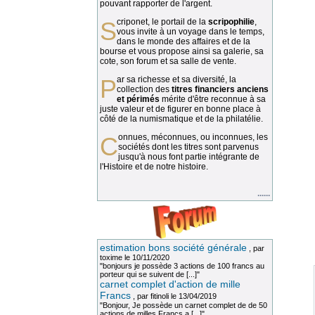
pouvant rapporter de l'argent.
Scriponet, le portail de la
scripophilie
,
vous invite à un voyage dans le temps,
dans le monde des affaires et de la
bourse et vous propose ainsi sa galerie, sa
cote, son forum et sa salle de vente.
Par sa richesse et sa diversité, la
collection des
titres financiers anciens
et périmés
mérite d'être reconnue à sa
juste valeur et de figurer en bonne place à
côté de la numismatique et de la philatélie.
Connues, méconnues, ou inconnues, les
sociétés dont les titres sont parvenus
jusqu'à nous font partie intégrante de
l'Histoire et de notre histoire.
......
estimation bons société générale
, par
toxime
le 10/11/2020
"bonjours je possède 3 actions de 100 francs au
porteur qui se suivent de [...]"
carnet complet d'action de mille
Francs
, par
fitinoli
le 13/04/2019
"Bonjour, Je possède un carnet complet de de 50
actions de milles Francs a [...]"