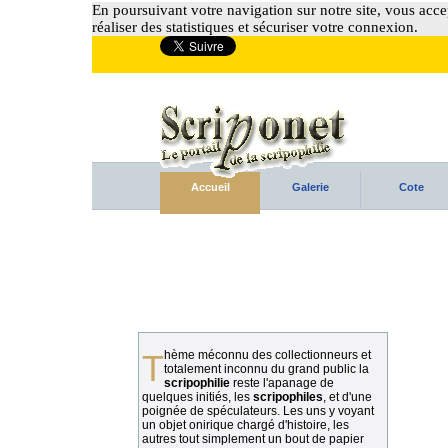
En poursuivant votre navigation sur notre site, vous accep
réaliser des statistiques et sécuriser votre connexion.
Accueil
Galerie
Cote
Thème méconnu des collectionneurs et
totalement inconnu du grand public la
scripophilie
reste l'apanage de
quelques initiés, les
scripophiles
, et d'une
poignée de spéculateurs. Les uns y voyant
un objet onirique chargé d'histoire, les
autres tout simplement un bout de papier