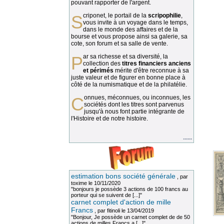
pouvant rapporter de l'argent.
Scriponet, le portail de la
scripophilie
,
vous invite à un voyage dans le temps,
dans le monde des affaires et de la
bourse et vous propose ainsi sa galerie, sa
cote, son forum et sa salle de vente.
Par sa richesse et sa diversité, la
collection des
titres financiers anciens
et périmés
mérite d'être reconnue à sa
juste valeur et de figurer en bonne place à
côté de la numismatique et de la philatélie.
Connues, méconnues, ou inconnues, les
sociétés dont les titres sont parvenus
jusqu'à nous font partie intégrante de
l'Histoire et de notre histoire.
......
estimation bons société générale
, par
toxime
le 10/11/2020
"bonjours je possède 3 actions de 100 francs au
porteur qui se suivent de [...]"
carnet complet d'action de mille
Francs
, par
fitinoli
le 13/04/2019
"Bonjour, Je possède un carnet complet de de 50
actions de milles Francs a [...]"