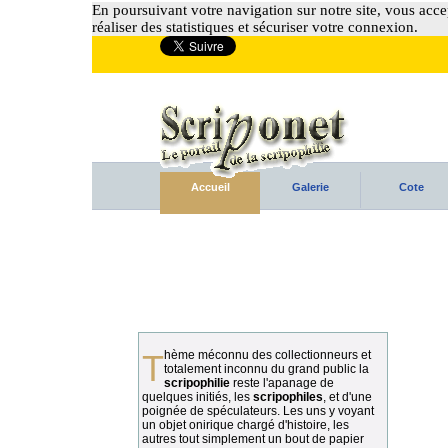
En poursuivant votre navigation sur notre site, vous accep
réaliser des statistiques et sécuriser votre connexion.
Accueil
Galerie
Cote
Thème méconnu des collectionneurs et
totalement inconnu du grand public la
scripophilie
reste l'apanage de
quelques initiés, les
scripophiles
, et d'une
poignée de spéculateurs. Les uns y voyant
un objet onirique chargé d'histoire, les
autres tout simplement un bout de papier