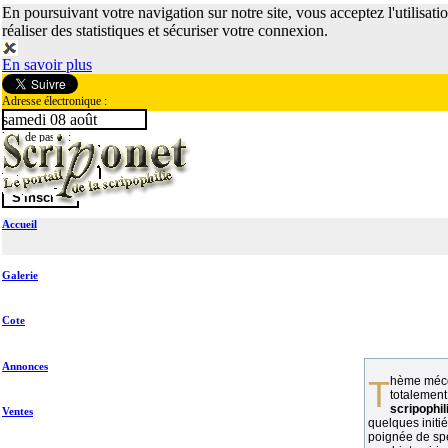
En poursuivant votre navigation sur notre site, vous acceptez l'utilisati
réaliser des statistiques et sécuriser votre connexion.
En savoir plus
Adresse électronique :
samedi 08 août
Mot de passe :
Accueil
Galerie
Cote
Annonces
Thème méconnu des collectionneurs et
totalement
scripophil
Ventes
quelques initié
poignée de spé