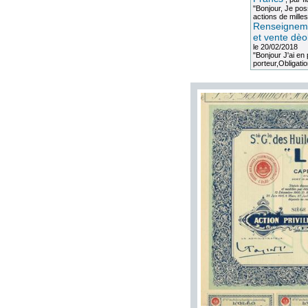
"Bonjour, Je po
actions de milles
Renseigneme
et vente dèo
le 20/02/2018
"Bonjour J'ai e
porteur,Obligation