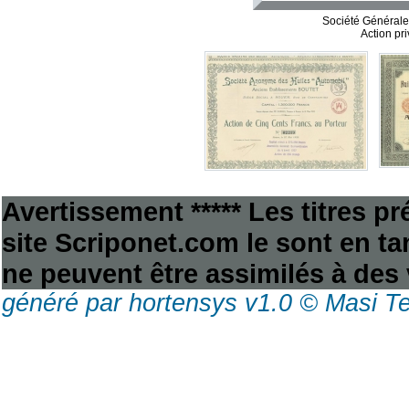
Société Générale 
Action pr
Avertissement ***** Les titres p
site Scriponet.com le sont en tan
ne peuvent être assimilés à des 
généré par hortensys v1.0 © Masi T