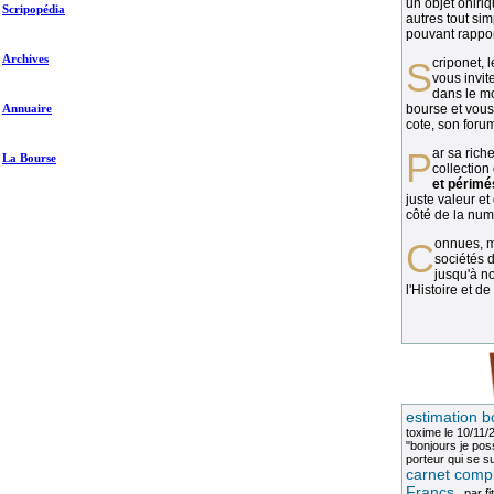
un objet oniriq
Scripopédia
autres tout si
pouvant rapport
Archives
Scriponet, 
vous invit
dans le mo
Annuaire
bourse et vous
cote, son forum
Par sa richesse et sa diversité, la
La Bourse
collection
et périmé
juste valeur et
côté de la numi
Connues, méconnues, ou inconnues, les
sociétés d
jusqu'à no
l'Histoire et de
estimation b
toxime
le 10/11/
"bonjours je pos
porteur qui se sui
carnet compl
Francs
, par
fi