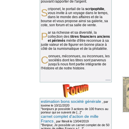
pouvant rapporter de l'argent.
Scriponet, le portail de la
scripophilie
,
vous invite à un voyage dans le temps,
dans le monde des affaires et de la
bourse et vous propose ainsi sa galerie, sa
cote, son forum et sa salle de vente.
Par sa richesse et sa diversité, la
collection des
titres financiers anciens
et périmés
mérite d'être reconnue à sa
juste valeur et de figurer en bonne place à
côté de la numismatique et de la philatélie.
Connues, méconnues, ou inconnues, les
sociétés dont les titres sont parvenus
jusqu'à nous font partie intégrante de
l'Histoire et de notre histoire.
......
estimation bons société générale
, par
toxime
le 10/11/2020
"bonjours je possède 3 actions de 100 francs au
porteur qui se suivent de [...]"
carnet complet d'action de mille
Francs
, par
fitinoli
le 13/04/2019
"Bonjour, Je possède un carnet complet de de 50
actions de milles Francs a [...]"