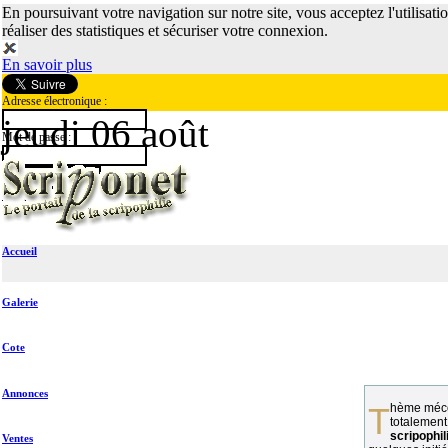
En poursuivant votre navigation sur notre site, vous acceptez l'utilisati
réaliser des statistiques et sécuriser votre connexion.
En savoir plus
Adresse électronique :
jeudi 06 août
Mot de passe :
Accueil
Galerie
Cote
Annonces
Thème méconnu des collectionneurs et
totalement
scripophil
Ventes