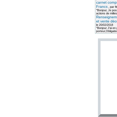
carnet compl
Francs
, par
fi
"Bonjour, Je po
actions de milles
Renseigneme
et vente dèo
le 20/02/2018
"Bonjour J'ai e
porteur,Obligation