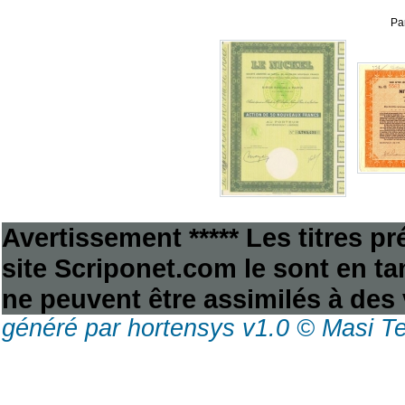
Pa
Avertissement ***** Les titres p
site Scriponet.com le sont en tan
ne peuvent être assimilés à des 
généré par hortensys v1.0 © Masi T