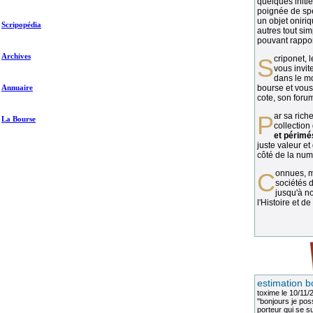
quelques initié
poignée de spé
un objet oniriq
Scripopédia
autres tout si
pouvant rapport
Archives
Scriponet, 
vous invit
dans le mo
Annuaire
bourse et vous
cote, son forum
Par sa richesse et sa diversité, la
La Bourse
collection
et périmé
juste valeur et
côté de la numi
Connues, méconnues, ou inconnues, les
sociétés d
jusqu'à no
l'Histoire et de
estimation b
toxime
le 10/11/
"bonjours je pos
porteur qui se sui