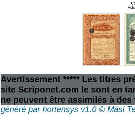
Co
Acti
Avertissement ***** Les titres p
site Scriponet.com le sont en tan
ne peuvent être assimilés à des 
généré par hortensys v1.0 © Masi T