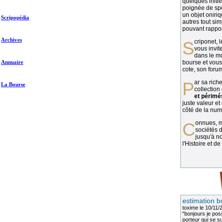
quelques initié
poignée de spé
un objet oniriq
Scripopédia
autres tout si
pouvant rapport
Archives
Scriponet, 
vous invit
dans le mo
Annuaire
bourse et vous
cote, son forum
Par sa richesse et sa diversité, la
La Bourse
collection
et périmé
juste valeur et
côté de la numi
Connues, méconnues, ou inconnues, les
sociétés d
jusqu'à no
l'Histoire et de
estimation b
toxime
le 10/11/
"bonjours je pos
porteur qui se sui