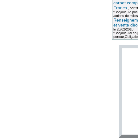
carnet compl
Francs
, par
fi
"Bonjour, Je po
actions de milles
Renseigneme
et vente dèo
le 20/02/2018
"Bonjour J'ai e
porteur,Obligation