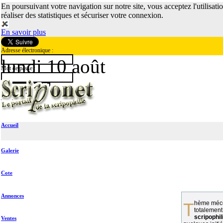
En poursuivant votre navigation sur notre site, vous acceptez l'utilisati
réaliser des statistiques et sécuriser votre connexion.
En savoir plus
Adresse électronique :
lundi 10 août
Mot de passe :
Accueil
Galerie
Cote
Annonces
Thème méconnu des collectionneurs et
totalement
scripophil
Ventes