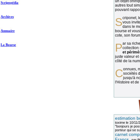
un objet oniriq
Scripopédia
autres tout si
pouvant rapport
Archives
Scriponet, 
vous invit
dans le mo
Annuaire
bourse et vous
cote, son forum
Par sa richesse et sa diversité, la
La Bourse
collection
et périmé
juste valeur et
côté de la numi
Connues, méconnues, ou inconnues, les
sociétés d
jusqu'à no
l'Histoire et de
estimation b
toxime
le 10/11/
"bonjours je pos
porteur qui se sui
carnet compl
Francs
, par
fi