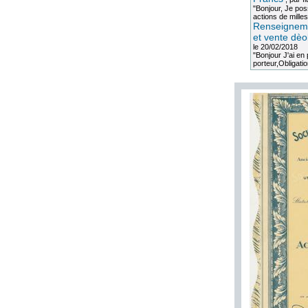
"Bonjour, Je po
actions de milles
Renseigneme
et vente dèo
le 20/02/2018
"Bonjour J'ai e
porteur,Obligation