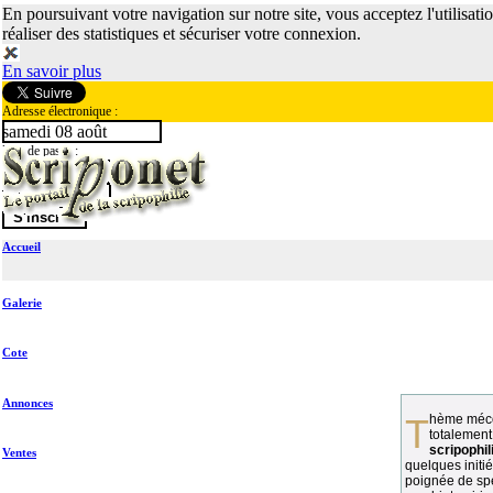
En poursuivant votre navigation sur notre site, vous acceptez l'utilisati
réaliser des statistiques et sécuriser votre connexion.
En savoir plus
Adresse électronique :
samedi 08 août
Mot de passe :
Accueil
Galerie
Cote
Annonces
Thème méconnu des collectionneurs et
totalement
scripophil
Ventes
quelques initié
poignée de spé