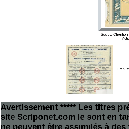
Société Chérifien
Acti
[ Etabli
Avertissement ***** Les titres p
site Scriponet.com le sont en tan
ne peuvent être assimilés à des 