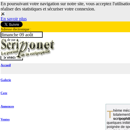
En poursuivant votre navigation sur notre site, vous acceptez l'utilisati
réaliser des statistiques et sécuriser votre connexion.
En savoir plus
Adresse électronique :
dimanche 09 août
Mot de passe :
Accueil
Galerie
Cote
Annonces
Thème méconnu des collectionneurs et
totalement
scripophil
Ventes
quelques initié
poignée de spé