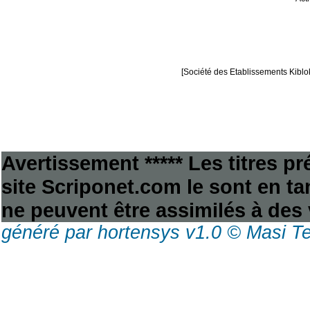
[Société des Etablissements Kiblok
Avertissement ***** Les titres p
site Scriponet.com le sont en tan
ne peuvent être assimilés à des 
généré par hortensys v1.0 © Masi T