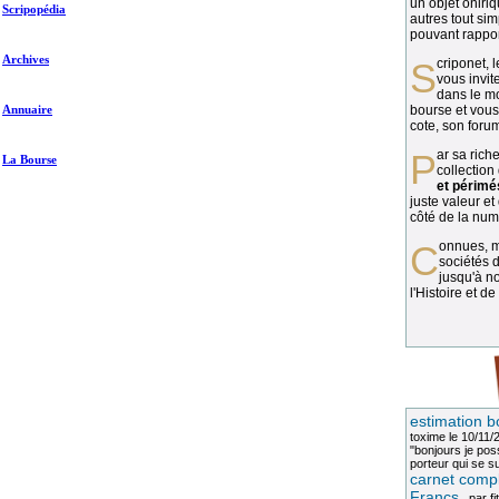
un objet oniriq
Scripopédia
autres tout si
pouvant rapport
Archives
Scriponet, 
vous invit
dans le mo
Annuaire
bourse et vous
cote, son forum
Par sa richesse et sa diversité, la
La Bourse
collection
et périmé
juste valeur et
côté de la numi
Connues, méconnues, ou inconnues, les
sociétés d
jusqu'à no
l'Histoire et de
estimation b
toxime
le 10/11/
"bonjours je pos
porteur qui se sui
carnet compl
Francs
, par
fi