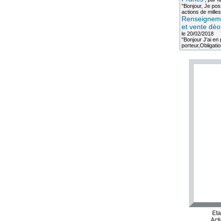
"Bonjour, Je po
actions de milles
Renseigneme
et vente dèo
le 20/02/2018
"Bonjour J'ai e
porteur,Obligation
Et
Act