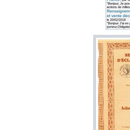
"Bonjour, Je po
actions de milles
Renseigneme
et vente dèo
le 20/02/2018
"Bonjour J'ai e
porteur,Obligation