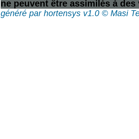
ne peuvent être assimilés à des 
généré par hortensys v1.0 © Masi T