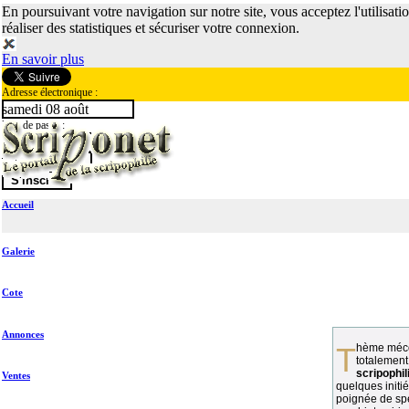
En poursuivant votre navigation sur notre site, vous acceptez l'utilisati
réaliser des statistiques et sécuriser votre connexion.
En savoir plus
Adresse électronique :
samedi 08 août
Mot de passe :
Accueil
Galerie
Cote
Annonces
Thème méconnu des collectionneurs et
totalement
scripophil
Ventes
quelques initié
poignée de spé