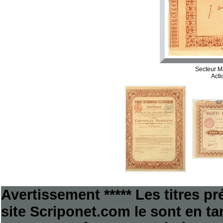
Secteur Ma
Acti
Avertissement ***** Les titres p
site Scriponet.com le sont en tan