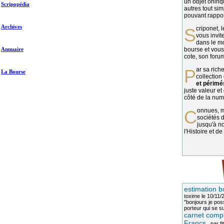
un objet oniriq
Scripopédia
autres tout si
pouvant rapport
Archives
Scriponet, 
vous invit
dans le mo
Annuaire
bourse et vous
cote, son forum
Par sa richesse et sa diversité, la
La Bourse
collection
et périmé
juste valeur et
côté de la numi
Connues, méconnues, ou inconnues, les
sociétés d
jusqu'à no
l'Histoire et de
estimation b
toxime
le 10/11/
"bonjours je pos
porteur qui se sui
carnet compl
Francs
, par
fi