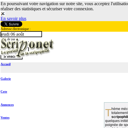
En poursuivant votre navigation sur notre site, vous acceptez l'utilisati
réaliser des statistiques et sécuriser votre connexion.
En savoir plus
Adresse électronique :
jeudi 06 août
Mot de passe :
Accueil
Galerie
Cote
Annonces
Thème méconnu des collectionneurs et
totalement
scripophil
Ventes
quelques initié
poignée de spé