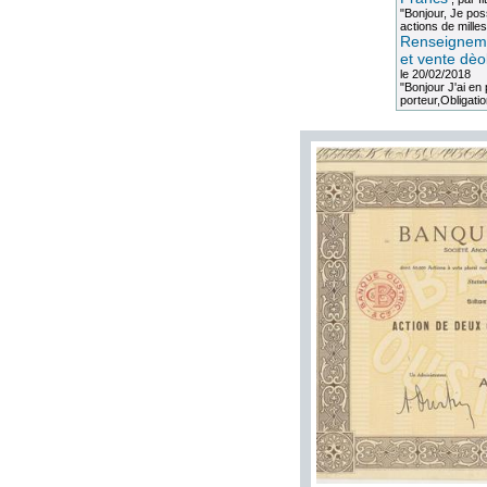
"Bonjour, Je po
actions de milles
Renseigneme
et vente dèo
le 20/02/2018
"Bonjour J'ai e
porteur,Obligation