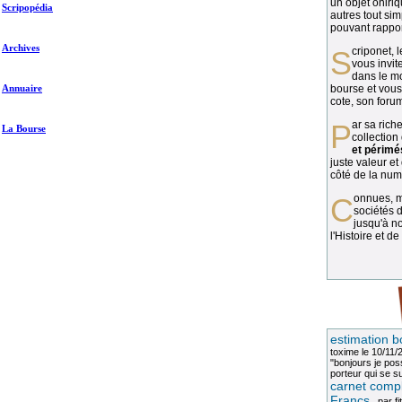
un objet oniriq
Scripopédia
autres tout si
pouvant rapport
Archives
Scriponet, 
vous invit
dans le mo
Annuaire
bourse et vous
cote, son forum
Par sa richesse et sa diversité, la
La Bourse
collection
et périmé
juste valeur et
côté de la numi
Connues, méconnues, ou inconnues, les
sociétés d
jusqu'à no
l'Histoire et de
estimation b
toxime
le 10/11/
"bonjours je pos
porteur qui se sui
carnet compl
Francs
, par
fi