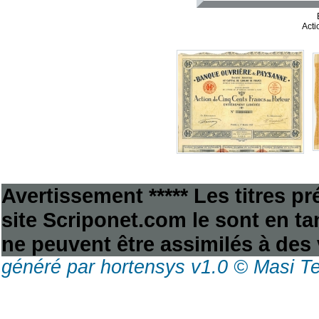
Acti
Avertissement ***** Les titres p
site Scriponet.com le sont en tan
ne peuvent être assimilés à des 
généré par hortensys v1.0 © Masi T