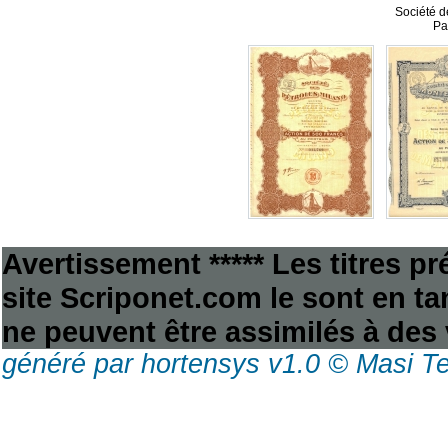
Société d
Pa
Avertissement ***** Les titres p
site Scriponet.com le sont en tan
ne peuvent être assimilés à des 
généré par hortensys v1.0 © Masi T