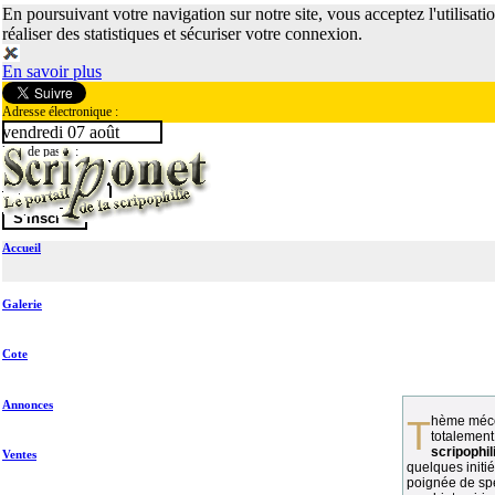
En poursuivant votre navigation sur notre site, vous acceptez l'utilisati
réaliser des statistiques et sécuriser votre connexion.
En savoir plus
Adresse électronique :
vendredi 07 août
Mot de passe :
Accueil
Galerie
Cote
Annonces
Thème méconnu des collectionneurs et
totalement
scripophil
Ventes
quelques initié
poignée de spé