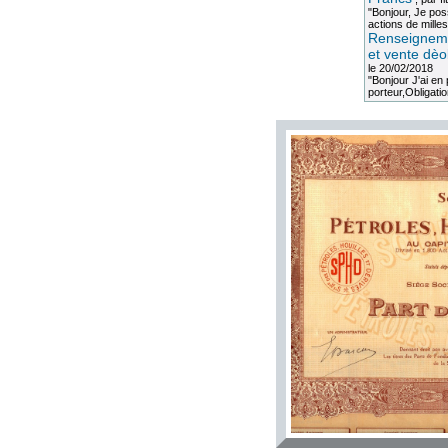
"Bonjour, Je po
actions de milles
Renseigneme
et vente dèo
le 20/02/2018
"Bonjour J'ai e
porteur,Obligation