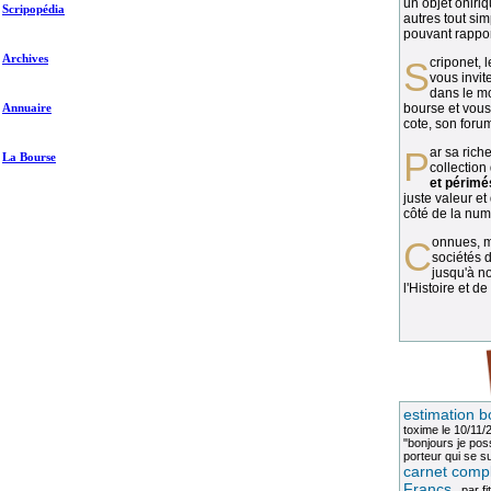
un objet oniriq
Scripopédia
autres tout si
pouvant rapport
Archives
Scriponet, 
vous invit
dans le mo
Annuaire
bourse et vous
cote, son forum
Par sa richesse et sa diversité, la
La Bourse
collection
et périmé
juste valeur et
côté de la numi
Connues, méconnues, ou inconnues, les
sociétés d
jusqu'à no
l'Histoire et de
estimation b
toxime
le 10/11/
"bonjours je pos
porteur qui se sui
carnet compl
Francs
, par
fi