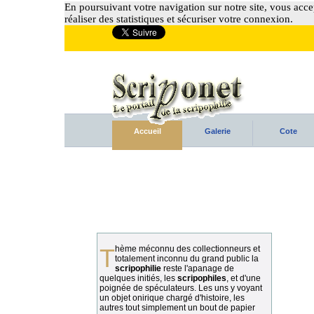
En poursuivant votre navigation sur notre site, vous accep
réaliser des statistiques et sécuriser votre connexion.
Accueil
Galerie
Cote
Thème méconnu des collectionneurs et
totalement inconnu du grand public la
scripophilie
reste l'apanage de
quelques initiés, les
scripophiles
, et d'une
poignée de spéculateurs. Les uns y voyant
un objet onirique chargé d'histoire, les
autres tout simplement un bout de papier