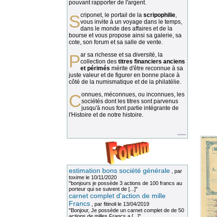
pouvant rapporter de l'argent.
Scriponet, le portail de la
scripophilie
,
vous invite à un voyage dans le temps,
dans le monde des affaires et de la
bourse et vous propose ainsi sa galerie, sa
cote, son forum et sa salle de vente.
Par sa richesse et sa diversité, la
collection des
titres financiers anciens
et périmés
mérite d'être reconnue à sa
juste valeur et de figurer en bonne place à
côté de la numismatique et de la philatélie.
Connues, méconnues, ou inconnues, les
sociétés dont les titres sont parvenus
jusqu'à nous font partie intégrante de
l'Histoire et de notre histoire.
......
estimation bons société générale
, par
toxime
le 10/11/2020
"bonjours je possède 3 actions de 100 francs au
porteur qui se suivent de [...]"
carnet complet d'action de mille
Francs
, par
fitinoli
le 13/04/2019
"Bonjour, Je possède un carnet complet de de 50
actions de milles Francs a [...]"