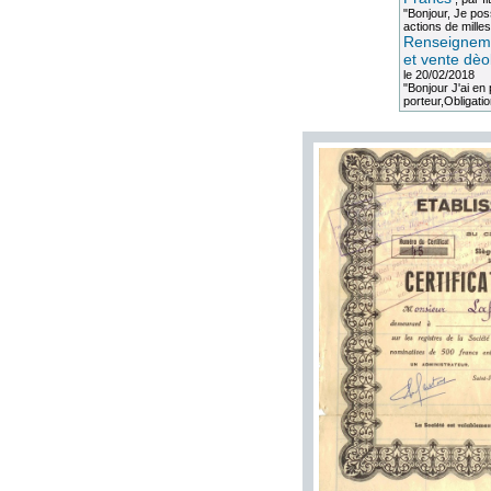
"Bonjour, Je po
actions de milles
Renseigneme
et vente dèo
le 20/02/2018
"Bonjour J'ai e
porteur,Obligation