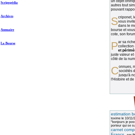
un objet oniriq
Scripopédia
autres tout si
pouvant rapport
Archives
Scriponet, 
vous invit
dans le mo
Annuaire
bourse et vous
cote, son forum
Par sa richesse et sa diversité, la
La Bourse
collection
et périmé
juste valeur et
côté de la numi
Connues, méconnues, ou inconnues, les
sociétés d
jusqu'à no
l'Histoire et de
estimation b
toxime
le 10/11/
"bonjours je pos
porteur qui se sui
carnet compl
Francs
, par
fi