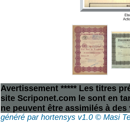
Eta
Acti
Avertissement ***** Les titres p
site Scriponet.com le sont en tan
ne peuvent être assimilés à des 
généré par hortensys v1.0 © Masi T