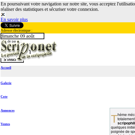
En poursuivant votre navigation sur notre site, vous acceptez l'utilisati
réaliser des statistiques et sécuriser votre connexion.
En savoir plus
Adresse électronique :
dimanche 09 août
Mot de passe :
Accueil
Galerie
Cote
Annonces
Thème méconnu des collectionneurs et
totalement
scripophil
Ventes
quelques initié
poignée de spé