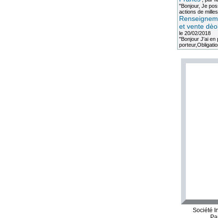
"Bonjour, Je po
actions de milles
Renseigneme
et vente dèo
le 20/02/2018
"Bonjour J'ai e
porteur,Obligation
Société I
Pa