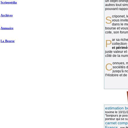
un objet oniriq
Scripopédia
autres tout si
pouvant rapport
Archives
Scriponet, 
vous invit
dans le mo
Annuaire
bourse et vous
cote, son forum
Par sa richesse et sa diversité, la
La Bourse
collection
et périmé
juste valeur et
côté de la numi
Connues, méconnues, ou inconnues, les
sociétés d
jusqu'à no
l'Histoire et de
estimation b
toxime
le 10/11/
"bonjours je pos
porteur qui se sui
carnet compl
Francs
, par
fi