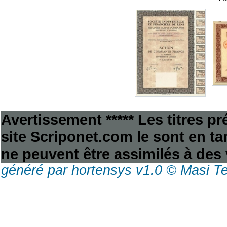
Avertissement ***** Les titres p
site Scriponet.com le sont en tan
ne peuvent être assimilés à des 
généré par hortensys v1.0 © Masi T