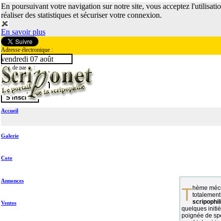
En poursuivant votre navigation sur notre site, vous acceptez l'utilisati
réaliser des statistiques et sécuriser votre connexion.
En savoir plus
Adresse électronique :
vendredi 07 août
Mot de passe :
Accueil
Galerie
Cote
Annonces
Thème méconnu des collectionneurs et
totalement
scripophil
Ventes
quelques initié
poignée de spé