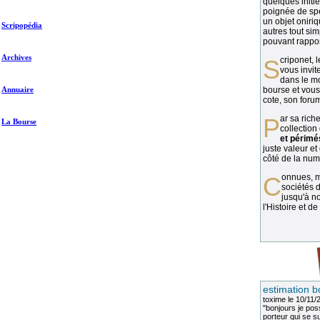
quelques initié
poignée de spé
un objet oniriq
Scripopédia
autres tout si
pouvant rapport
Archives
Scriponet, 
vous invit
dans le mo
Annuaire
bourse et vous
cote, son forum
Par sa richesse et sa diversité, la
La Bourse
collection
et périmé
juste valeur et
côté de la numi
Connues, méconnues, ou inconnues, les
sociétés d
jusqu'à no
l'Histoire et de
estimation b
toxime
le 10/11/
"bonjours je pos
porteur qui se sui