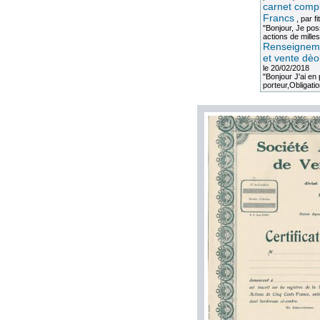
carnet compl
Francs
, par
fi
"Bonjour, Je po
actions de milles
Renseigneme
et vente dèo
le 20/02/2018
"Bonjour J'ai e
porteur,Obligation