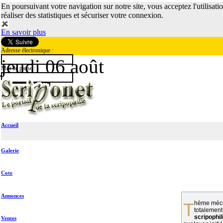
En poursuivant votre navigation sur notre site, vous acceptez l'utilisati
réaliser des statistiques et sécuriser votre connexion.
En savoir plus
Adresse électronique :
jeudi 06 août
Mot de passe :
Accueil
Galerie
Cote
Annonces
Thème méconnu des collectionneurs et
totalement
scripophil
Ventes