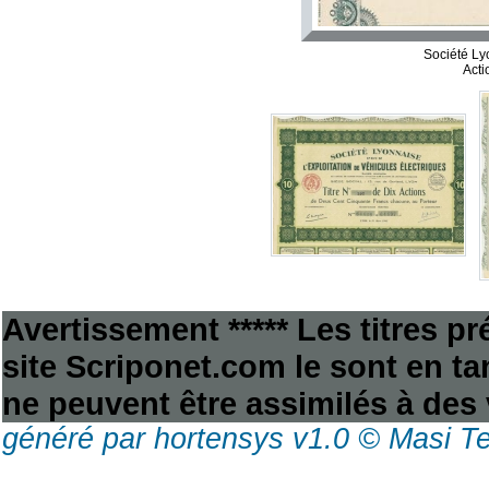
Société Ly
Acti
Avertissement ***** Les titres p
site Scriponet.com le sont en tan
ne peuvent être assimilés à des 
généré par hortensys v1.0 © Masi T