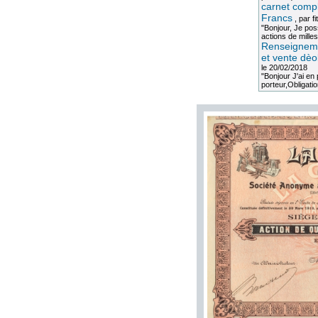
carnet compl
Francs
, par
fi
"Bonjour, Je po
actions de milles
Renseigneme
et vente dèo
le 20/02/2018
"Bonjour J'ai e
porteur,Obligation