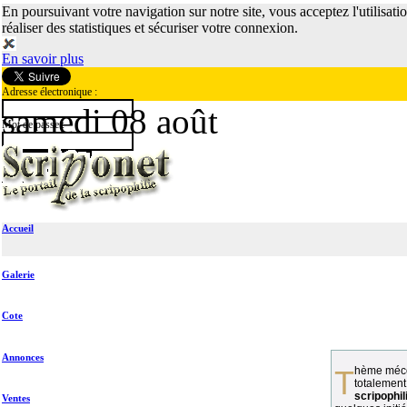
En poursuivant votre navigation sur notre site, vous acceptez l'utilisati
réaliser des statistiques et sécuriser votre connexion.
En savoir plus
Adresse électronique :
samedi 08 août
Mot de passe :
Accueil
Galerie
Cote
Annonces
Thème méconnu des collectionneurs et
totalement
scripophil
Ventes