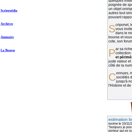
quelques initié
poignée de spé
un objet oniriq
Scripopédia
autres tout si
pouvant rapport
Archives
Scriponet, 
vous invit
dans le mo
Annuaire
bourse et vous
cote, son forum
Par sa richesse et sa diversité, la
La Bourse
collection
et périmé
juste valeur et
côté de la numi
Connues, méconnues, ou inconnues, les
sociétés d
jusqu'à no
l'Histoire et de
estimation b
toxime
le 10/11/
"bonjours je pos
porteur qui se sui