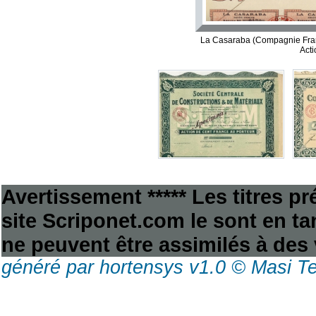
La Casaraba (Compagnie Fran
Acti
Avertissement ***** Les titres p
site Scriponet.com le sont en tan
ne peuvent être assimilés à des 
généré par hortensys v1.0 © Masi T