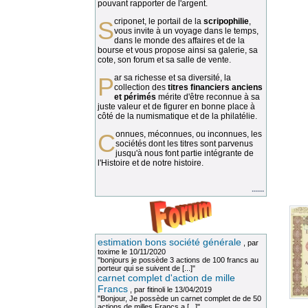
pouvant rapporter de l'argent.
Scriponet, le portail de la
scripophilie
,
vous invite à un voyage dans le temps,
dans le monde des affaires et de la
bourse et vous propose ainsi sa galerie, sa
cote, son forum et sa salle de vente.
Par sa richesse et sa diversité, la
collection des
titres financiers anciens
et périmés
mérite d'être reconnue à sa
juste valeur et de figurer en bonne place à
côté de la numismatique et de la philatélie.
Connues, méconnues, ou inconnues, les
sociétés dont les titres sont parvenus
jusqu'à nous font partie intégrante de
l'Histoire et de notre histoire.
......
estimation bons société générale
, par
toxime
le 10/11/2020
"bonjours je possède 3 actions de 100 francs au
porteur qui se suivent de [...]"
carnet complet d'action de mille
Francs
, par
fitinoli
le 13/04/2019
"Bonjour, Je possède un carnet complet de de 50
actions de milles Francs a [...]"