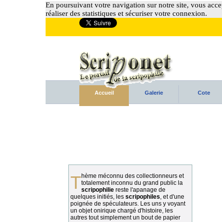
En poursuivant votre navigation sur notre site, vous accep
réaliser des statistiques et sécuriser votre connexion.
Accueil
Galerie
Cote
Thème méconnu des collectionneurs et
totalement inconnu du grand public la
scripophilie
reste l'apanage de
quelques initiés, les
scripophiles
, et d'une
poignée de spéculateurs. Les uns y voyant
un objet onirique chargé d'histoire, les
autres tout simplement un bout de papier