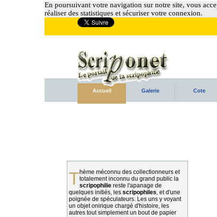
En poursuivant votre navigation sur notre site, vous accep
réaliser des statistiques et sécuriser votre connexion.
Accueil
Galerie
Cote
Thème méconnu des collectionneurs et
totalement inconnu du grand public la
scripophilie
reste l'apanage de
quelques initiés, les
scripophiles
, et d'une
poignée de spéculateurs. Les uns y voyant
un objet onirique chargé d'histoire, les
autres tout simplement un bout de papier