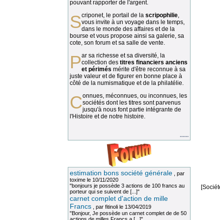
pouvant rapporter de l'argent.
Scriponet, le portail de la
scripophilie
,
vous invite à un voyage dans le temps,
dans le monde des affaires et de la
bourse et vous propose ainsi sa galerie, sa
cote, son forum et sa salle de vente.
Par sa richesse et sa diversité, la
collection des
titres financiers anciens
et périmés
mérite d'être reconnue à sa
juste valeur et de figurer en bonne place à
côté de la numismatique et de la philatélie.
Connues, méconnues, ou inconnues, les
sociétés dont les titres sont parvenus
jusqu'à nous font partie intégrante de
l'Histoire et de notre histoire.
......
estimation bons société générale
, par
toxime
le 10/11/2020
"bonjours je possède 3 actions de 100 francs au
[Socié
porteur qui se suivent de [...]"
carnet complet d'action de mille
Francs
, par
fitinoli
le 13/04/2019
"Bonjour, Je possède un carnet complet de de 50
actions de milles Francs a [...]"