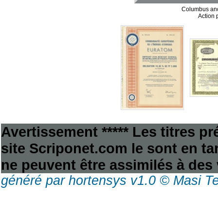
Columbus and
Action 
Avertissement ***** Les titres p
site Scriponet.com le sont en tan
ne peuvent être assimilés à des 
généré par hortensys v1.0 © Masi T