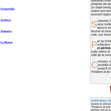
quelques initié
poignée de spé
un objet oniriq
Scripopédia
autres tout si
pouvant rapport
Archives
Scriponet, 
vous invit
dans le mo
Annuaire
bourse et vous
cote, son forum
Par sa richesse et sa diversité, la
La Bourse
collection
et périmé
juste valeur et
côté de la numi
Connues, méconnues, ou inconnues, les
sociétés d
jusqu'à no
l'Histoire et de
estimation b
toxime
le 10/11/
"bonjours je pos
porteur qui se sui