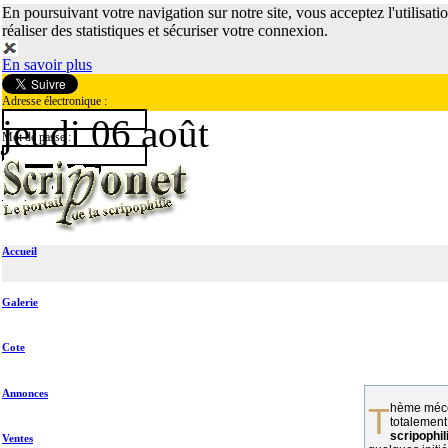
En poursuivant votre navigation sur notre site, vous acceptez l'utilisati
réaliser des statistiques et sécuriser votre connexion.
En savoir plus
Adresse électronique :
jeudi 06 août
Mot de passe :
Accueil
Galerie
Cote
Annonces
Thème méconnu des collectionneurs et
totalement
scripophil
Ventes