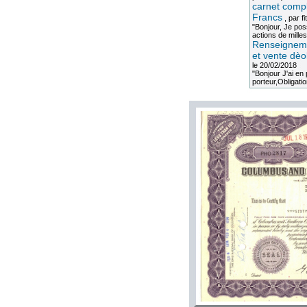
carnet compl
Francs
, par
fi
"Bonjour, Je po
actions de milles
Renseigneme
et vente dèo
le 20/02/2018
"Bonjour J'ai e
porteur,Obligation