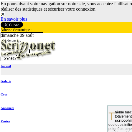
En poursuivant votre navigation sur notre site, vous acceptez l'utilisati
réaliser des statistiques et sécuriser votre connexion.
En savoir plus
Adresse électronique :
dimanche 09 août
Mot de passe :
Accueil
Galerie
Cote
Annonces
Thème méconnu des collectionneurs et
totalement
scripophil
Ventes
quelques initié
poignée de spé