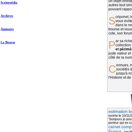
un objet oniriq
Scripopédia
autres tout si
pouvant rapport
Archives
Scriponet, 
vous invit
dans le mo
Annuaire
bourse et vous
cote, son forum
Par sa richesse et sa diversité, la
La Bourse
collection
et périmé
juste valeur et
côté de la numi
Connues, méconnues, ou inconnues, les
sociétés d
jusqu'à no
l'Histoire et de
estimation b
toxime
le 10/11/
"bonjours je pos
porteur qui se sui
carnet compl
Francs
, par
fi