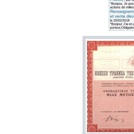
"Bonjour, Je po
actions de milles
Renseigneme
et vente dèo
le 20/02/2018
"Bonjour J'ai e
porteur,Obligation