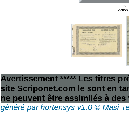
Ban
Action
Avertissement ***** Les titres p
site Scriponet.com le sont en tan
ne peuvent être assimilés à des 
généré par hortensys v1.0 © Masi T