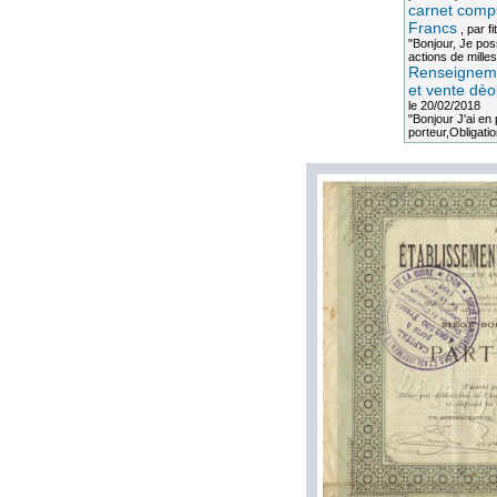
carnet compl
Francs
, par
fi
"Bonjour, Je po
actions de milles
Renseigneme
et vente dèo
le 20/02/2018
"Bonjour J'ai e
porteur,Obligation