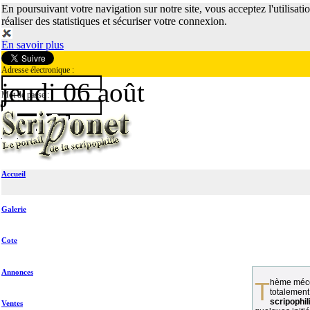
En poursuivant votre navigation sur notre site, vous acceptez l'utilisati
réaliser des statistiques et sécuriser votre connexion.
En savoir plus
Adresse électronique :
jeudi 06 août
Mot de passe :
Accueil
Galerie
Cote
Annonces
Thème méconnu des collectionneurs et
totalement
scripophil
Ventes