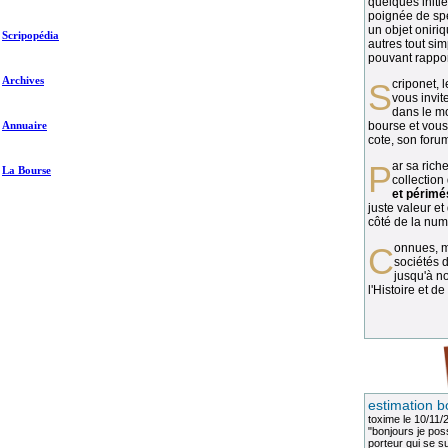
quelques initié
poignée de spé
un objet oniriq
Scripopédia
autres tout si
pouvant rapport
Archives
Scriponet, 
vous invit
dans le mo
Annuaire
bourse et vous
cote, son forum
Par sa richesse et sa diversité, la
La Bourse
collection
et périmé
juste valeur et
côté de la numi
Connues, méconnues, ou inconnues, les
sociétés d
jusqu'à no
l'Histoire et de
estimation b
toxime
le 10/11/
"bonjours je pos
porteur qui se sui