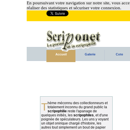
En poursuivant votre navigation sur notre site, vous accep
réaliser des statistiques et sécuriser votre connexion.
Accueil
Galerie
Cote
Thème méconnu des collectionneurs et
totalement inconnu du grand public la
scripophilie
reste l'apanage de
quelques initiés, les
scripophiles
, et d'une
poignée de spéculateurs. Les uns y voyant
un objet onirique chargé d'histoire, les
autres tout simplement un bout de papier