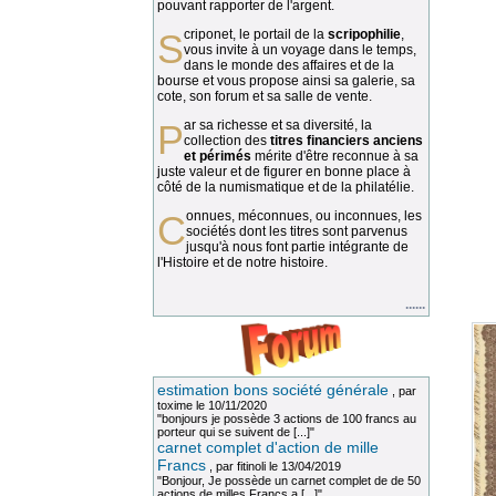
pouvant rapporter de l'argent.
Scriponet, le portail de la
scripophilie
,
vous invite à un voyage dans le temps,
dans le monde des affaires et de la
bourse et vous propose ainsi sa galerie, sa
cote, son forum et sa salle de vente.
Par sa richesse et sa diversité, la
collection des
titres financiers anciens
et périmés
mérite d'être reconnue à sa
juste valeur et de figurer en bonne place à
côté de la numismatique et de la philatélie.
Connues, méconnues, ou inconnues, les
sociétés dont les titres sont parvenus
jusqu'à nous font partie intégrante de
l'Histoire et de notre histoire.
......
estimation bons société générale
, par
toxime
le 10/11/2020
"bonjours je possède 3 actions de 100 francs au
porteur qui se suivent de [...]"
carnet complet d'action de mille
Francs
, par
fitinoli
le 13/04/2019
"Bonjour, Je possède un carnet complet de de 50
actions de milles Francs a [...]"