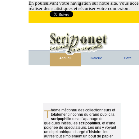
En poursuivant votre navigation sur notre site, vous accep
réaliser des statistiques et sécuriser votre connexion.
Accueil
Galerie
Cote
Thème méconnu des collectionneurs et
totalement inconnu du grand public la
scripophilie
reste l'apanage de
quelques initiés, les
scripophiles
, et d'une
poignée de spéculateurs. Les uns y voyant
un objet onirique chargé d'histoire, les
autres tout simplement un bout de papier