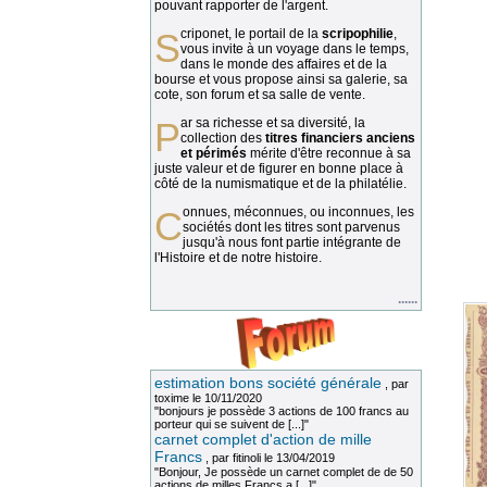
pouvant rapporter de l'argent.
Scriponet, le portail de la
scripophilie
,
vous invite à un voyage dans le temps,
dans le monde des affaires et de la
bourse et vous propose ainsi sa galerie, sa
cote, son forum et sa salle de vente.
Par sa richesse et sa diversité, la
collection des
titres financiers anciens
et périmés
mérite d'être reconnue à sa
juste valeur et de figurer en bonne place à
côté de la numismatique et de la philatélie.
Connues, méconnues, ou inconnues, les
sociétés dont les titres sont parvenus
jusqu'à nous font partie intégrante de
l'Histoire et de notre histoire.
......
estimation bons société générale
, par
toxime
le 10/11/2020
"bonjours je possède 3 actions de 100 francs au
porteur qui se suivent de [...]"
carnet complet d'action de mille
Francs
, par
fitinoli
le 13/04/2019
"Bonjour, Je possède un carnet complet de de 50
actions de milles Francs a [...]"